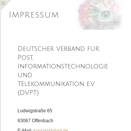
Skip
Impressum
to
Toggle
content
Sliding
Bar
Area
Deutscher Verband für
Post,
Informationstechnologie
und
Telekommunikation e.V.
(DVPT)
Ludwigstraße 65
63067 Offenbach
E-Mail:
kontakt@dvpt.de