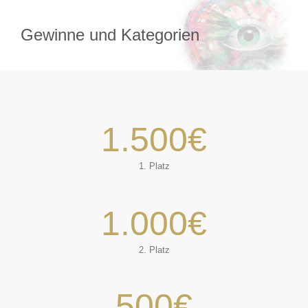
Zum
Inhalt
Gewinne und Kategorien
springen
1.500
€
1. Platz
1.000
€
2. Platz
500
€